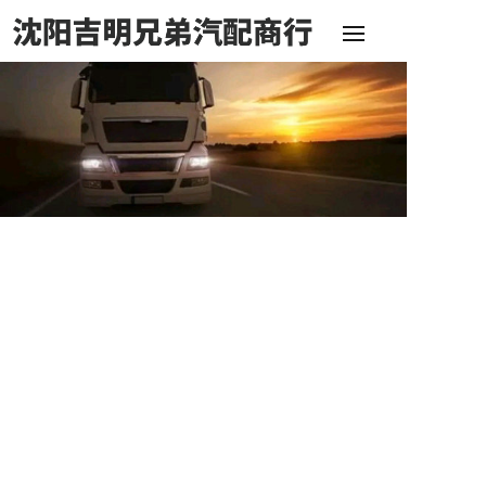
网
公
产
设
新
联